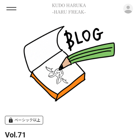
ロ
ベーシック以上
Vol.71